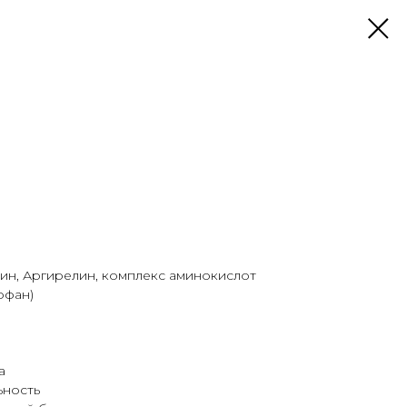
оин, Аргирелин, комплекс аминокислот
офан)
а
ьность