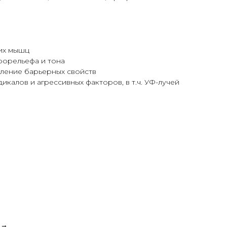
их мышц
рорельефа и тона
ление барьерных свойств
икалов и агрессивных факторов, в т.ч. УФ-лучей
 →