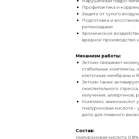
Нарушенный гидро-липи
Профилактика и коррек
Защита от сухого воздух
Подготовка и восстановл
ретиноидами
Хроническое воздействи
вредное производство 
Механизм работы:
Эктоин связывает молек
стабильные комплексы, 
клеточные мембраны и 
Эктоин также активирует
окислительного стресса
излучения, аллергенов, 
Комплекс аминокислот у
гиалуроновая кислота – 
депо для плавного высв
Состав:
гиалуроновая кислота 0.8%