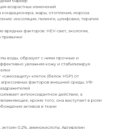
дный барьер
ция возрастных изменений
а кондиционера, жары, отопления, мороза
ение: инсоляция, пилинги, шлифовки, терапия
е вредных факторов: HEV-свет, экология,
и привычки
улы воды, образует с ними прочные и
эффективно увлажняя кожу и стабилизируя
белки
 «самозащиту» клеток (белок HSP) от
, агрессивных факторов внешней среды, УФ-
раздражителей
силивает антиоксидантное действие, а
увлажняющее, кроме того, она выступает в роли
обождения активов в ткани
, эктоин 0.2%, аминокислоты, Аргирелин