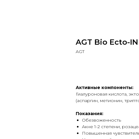
AGT Bio Ecto-IN
AGT
В КОРЗИНУ
Активные компоненты:
Гиалуроновая кислота, экт
(аспаргин, метионин, трипт
Показания:
Обезвоженность
Акне 1-2 степени, розаце
Повышенная чувствител