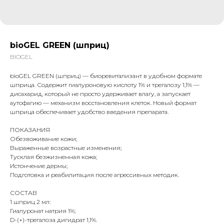
bioGEL GREEN (шприц)
BIOGEL
bioGEL GREEN (шприц) — биоревитализант в удобном формате
шприца. Содержит гиалуроновую кислоту 1% и трегалозу 1,1% —
дисахарид, который не просто удерживает влагу, а запускает
аутофагию — механизм восстановления клеток. Новый формат
шприца обеспечивает удобство введения препарата.
ПОКАЗАНИЯ
Обезвоживание кожи;
Выраженные возрастные изменения;
Тусклая безжизненная кожа;
Истончение дермы;
Подготовка и реабилитация после агрессивных методик.
СОСТАВ
1 шприц 2 мл:
Гиалуронат натрия 1%;
D-(+)-трегалоза дигидрат 1,1%.