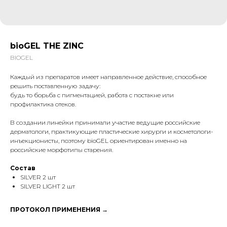
bioGE L THE ZINC
BIOGEL
Каждый из препаратов имеет направленное действие, способное
решить поставленную задачу:
будь то борьба с пигментацией, работа с постакне или
профилактика отеков.
В создании линейки принимали участие ведущие российские
дерматологи, практикующие пластические хирурги и косметологи-
инъекционисты, поэтому bioGEL ориентирован именно на
российские морфотипы старения.
Состав
SILVER 2 шт
SILVER LIGHT 2 шт
ПРОТОКОЛ ПРИМЕНЕНИЯ →