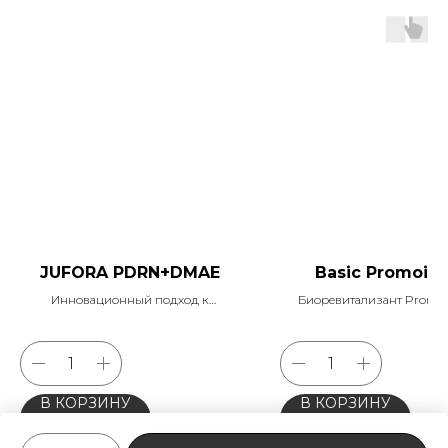
JUFORA PDRN+DMAE
Basic Promoital
Инновационный подход к
Биоревитализант Promoit
омоложению кожи
эффектом биоармирова
лифтинга на основ
высокомолекулярной ГК 20
технологией Coesix
В КОРЗИНУ
В КОРЗИНУ