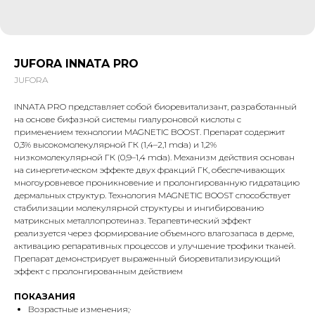
JUFORA INNATA PRO
JUFORA
INNATA PRO представляет собой биоревитализант, разработанный
на основе бифазной системы гиалуроновой кислоты с
применением технологии MAGNETIC BOOST. Препарат содержит
0,3% высокомолекулярной ГК (1,4–2,1 mda) и 1,2%
низкомолекулярной ГК (0,9–1,4 mda). Механизм действия основан
на синергетическом эффекте двух фракций ГК, обеспечивающих
многоуровневое проникновение и пролонгированную гидратацию
дермальных структур. Технология MAGNETIC BOOST способствует
стабилизации молекулярной структуры и ингибированию
матриксных металлопротеиназ. Терапевтический эффект
реализуется через формирование объемного влагозапаса в дерме,
активацию репаративных процессов и улучшение трофики тканей.
Препарат демонстрирует выраженный биоревитализирующий
эффект с пролонгированным действием
ПОКАЗАНИЯ
Возрастные изменения;·