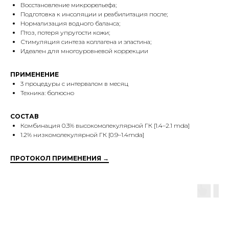
Восстановление микрорельефа;
Подготовка к инсоляции и реабилитация после;
Нормализация водного баланса;
Птоз, потеря упругости кожи;
Стимуляция синтеза коллагена и эластина;
Идеален для многоуровневой коррекции
ПРИМЕНЕНИЕ
3 процедуры с интервалом в месяц
Техника: болюсно
СОСТАВ
Комбинация 0.3% высокомолекулярной ГК [1.4–2.1 mda]
1.2% низкомолекулярной ГК [0.9–1.4mda]
ПРОТОКОЛ ПРИМЕНЕНИЯ →