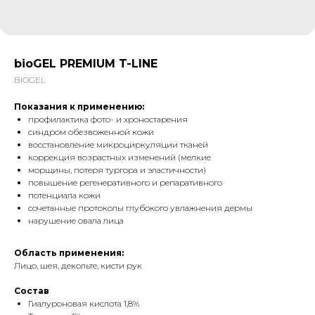
bioGEL PREMIUM T-LINE
BIOGEL
Показания к применению:
профилактика фото- и хроностарения
синдром обезвоженной кожи
восстановление микроциркуляции тканей
коррекция возрастных изменений (мелкие
морщины, потеря тургора и эластичности)
повышение регенеративного и репаративного
потенциала кожи
сочетанные протоколы глубокого увлажнения дермы
нарушение овала лица
Область применения:
Лицо, шея, декольте, кисти рук
Состав
Гиалуроновая кислота 1,8%