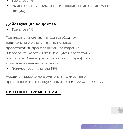
Трегалоза 1%
Аминокислоты (Глутатион, Гидроксипролин,Лизин, Валин,
Глицин)
Действующие вещества
Трегалоза 1%
Трегалоза снижает активность свободно-
радикального окисления, что помогае
предотвратить преждевременное старение
и проводить коррекцию имеющихся возрастных
изменений. Она нормализует процесс аутофагии,
возвращая клеткам молодость.
Гиалуроновая кислота 1,8%
Несшитая, высокомолекулярная, неживотного
происхождения. Молекулярный вес ГК – 2200-2400 кДА.
ПРОТОКОЛ ПРИМЕНЕНИЯ →