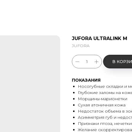
JUFORA ULTRALINK M
JUFORA
В КОРЗ
ПОКАЗАНИЯ
Носогубные складки и 
Глубокие заломы на кож
Морщины-марионетки
Сухая атоничная кожа
Недостаток объема в зон
Асимметрия губ и недос
Признаки птоза, нечетки
Желание скорректироват