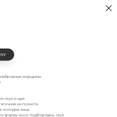
ИНУ
межбровные морщины
е
е скул и щек
таточная их полнота
е контуры лица
ь форму носа, подбородка, скул