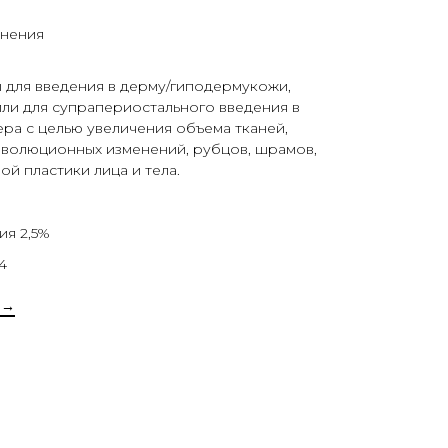
енения
 для введения в дерму/гиподермукожи,
или для супрапериостального введения в
ра с целью увеличения объема тканей,
нволюционных изменений, рубцов, шрамов,
ой пластики лица и тела.
ия 2,5%
4
 →