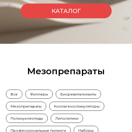
КАТАЛОГ
Мезопрепараты
Все
Филлеры
Биоревитализанты
Мезопрепараты
Коллагеностимуляторы
Полинуклеотиды
Липолитики
Профессиональные пилинги
Наборы