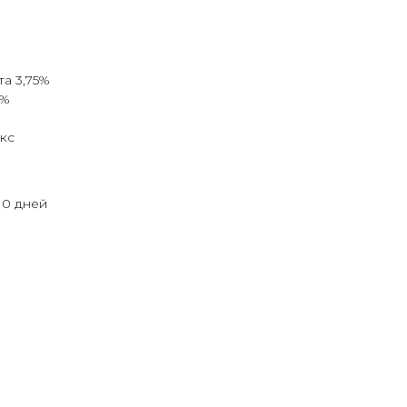
а 3,75%
5%
кс
-10 дней