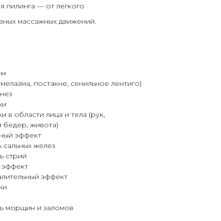
я пилинга — от легкого
ных массажных движений.
ем
мелазма, постакне, сенильное лентиго)
нез
жи
 в области лица и тела (рук,
 бедер, живота)
ный эффект
 сальных желез
ь стрий
 эффект
алительный эффект
жи
ь морщин и заломов