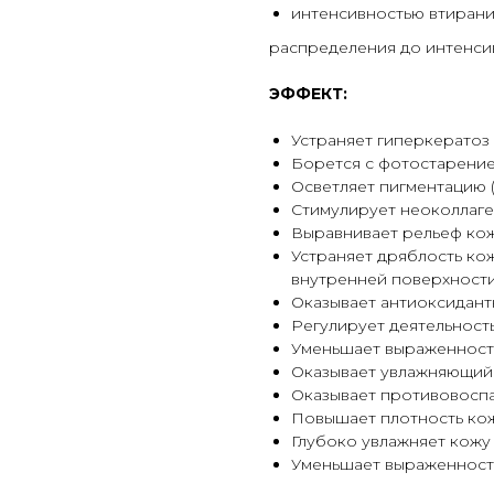
интенсивностью втирани
распределения до интенсив
ЭФФЕКТ:
Устраняет гиперкератоз
Борется с фотостарени
Осветляет пигментацию (
Стимулирует неоколлаге
Выравнивает рельеф ко
Устраняет дряблость кожи
внутренней поверхности
Оказывает антиоксидант
Регулирует деятельность
Уменьшает выраженност
Оказывает увлажняющий
Оказывает противовосп
Повышает плотность ко
Глубоко увлажняет кожу
Уменьшает выраженност