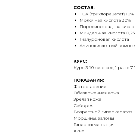
СОСТАВ:
ТСА (трихлорацетат) 10%
Молочная кислота 30%
Пировиноградная кислот
Миндальная кислота 0,2
Гиалуроновая кислота
Аминокислотный компле
КУРС:
Курс 3-10 сеансов, 1 раз в 7
ПОКАЗАНИЯ:
Фотостарение
Обезвоженная кожа
Зрелая кожа
Себорея
Возрастной гиперкератоз
Морщины, заломы
Гиперпигментация
Акне