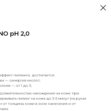
O рН 2,0
фект пиллинга достигается:
вa — синергия кислот;
лоев — от 1 до 3;
должительностью нахождения на коже: при
живать пилинг на коже до 3-5 минут (на руках
и от толщины кожи в зоне нанесения и от
таем;